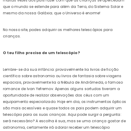
muitas vezes aos pais fazer com que as crianças se apercebam
que o mundo se estende para além da Terra, do Sistema Solar e
mesmo da nossa Galáxia; que o Universo é enorme!
No nosso site, podes adquirir os melhores telescópios para
crianças.
O teu filho precisa de um telescópio?
Telescópio Levenhuk
Telescópi
Skyline Travel 80
Venus 7
€172.09 EUR
€106.52
Lembre-se da sua infância: provavelmente lia livros de ficção
Adaptado
científica sobre astronomia ou livros de fantasia sobre viagens
Smartph
espaciais, provavelmente lia a Nébula de Andrómeda, o famoso
romance de Ivan Yefremov. Apenas alguns sortudos tiveram a
oportunidade de realizar observações dos céus com um
equipamento especializado. Hoje em dia, os instrumentos ópticos
são mais acessíveis e quase todos os pais podem adquirir um
telescópio para as suas crianças. Aqui pode surgir a pergunta:
será necessário? A escolha é sua, mas se uma criança gostar de
astronomia, certamente irá adorar receber um telescópio