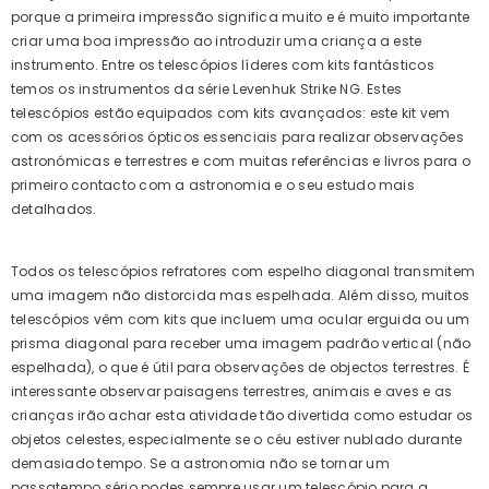
porque a primeira impressão significa muito e é muito importante
criar uma boa impressão ao introduzir uma criança a este
instrumento. Entre os telescópios líderes com kits fantásticos
temos os instrumentos da série Levenhuk Strike NG. Estes
telescópios estão equipados com kits avançados: este kit vem
com os acessórios ópticos essenciais para realizar observações
astronómicas e terrestres e com muitas referências e livros para o
primeiro contacto com a astronomia e o seu estudo mais
detalhados.
Todos os telescópios refratores com espelho diagonal transmitem
uma imagem não distorcida mas espelhada. Além disso, muitos
telescópios vêm com kits que incluem uma ocular erguida ou um
prisma diagonal para receber uma imagem padrão vertical (não
espelhada), o que é útil para observações de objectos terrestres. É
interessante observar paisagens terrestres, animais e aves e as
crianças irão achar esta atividade tão divertida como estudar os
objetos celestes, especialmente se o céu estiver nublado durante
demasiado tempo. Se a astronomia não se tornar um
passatempo sério podes sempre usar um telescópio para a