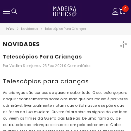
SALTAR PARA O CONTEÚDO
0
0
ite
Início
Novidades
Telescópios Para Crianças
NOVIDADES
Telescópios Para Crianças
Por
Vadim Semjonov
23 Feb 2021
0 Comentários
Telescópios para crianças
As crianças são curiosas e querem saber tudo. O seu esforço para
adquirir conhecimentos sobre o mundo que nos rodeia é por vezes
admirável. Eventualmente, notam que o Sol nasce e se põe e que
as fases da Lua mudam. Ouvem falar sobre os signos do zodíaco
ou vêem os filmes da Guerra das Estrelas. De uma forma ou de
outra, todas as crianças se interessam pela astronomia. Cabe