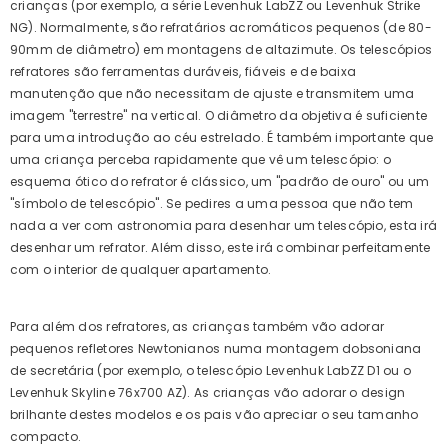
crianças (por exemplo, a série Levenhuk LabZZ ou Levenhuk Strike
NG). Normalmente, são refratários acromáticos pequenos (de 80-
90mm de diâmetro) em montagens de altazimute. Os telescópios
refratores são ferramentas duráveis, fiáveis e de baixa
manutenção que não necessitam de ajuste e transmitem uma
imagem "terrestre" na vertical. O diâmetro da objetiva é suficiente
para uma introdução ao céu estrelado. É também importante que
uma criança perceba rapidamente que vê um telescópio: o
esquema ótico do refrator é clássico, um "padrão de ouro" ou um
"símbolo de telescópio". Se pedires a uma pessoa que não tem
nada a ver com astronomia para desenhar um telescópio, esta irá
desenhar um refrator. Além disso, este irá combinar perfeitamente
com o interior de qualquer apartamento.
Para além dos refratores, as crianças também vão adorar
pequenos refletores Newtonianos numa montagem dobsoniana
de secretária (por exemplo, o telescópio Levenhuk LabZZ D1 ou o
Levenhuk Skyline 76x700 AZ). As crianças vão adorar o design
brilhante destes modelos e os pais vão apreciar o seu tamanho
compacto.