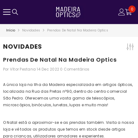
SALTAR PARA O CONTEÚDO
0
0
ite
Início
Novidades
Prendas De Natal Na Madeira Optics
NOVIDADES
Prendas De Natal Na Madeira Optics
Por
Vítor Pestana
14 Dec 2022
0 Comentários
A única loja na Ilha da Madeira especializada em artigos ópticos,
localizada na Rua das Pretas nº90, dentro do centro comercial
São Pedro. Oferecemos uma vasta gama de telescópios,
microscópios, binóculos, lunetas, lupas e muito mais!
O Natal está a aproximar-se e as prendas também. Visita a nossa
loja e vê todos os produtos que temos em stock desde artigos
para crianças, utilizadores amadores e experientes.