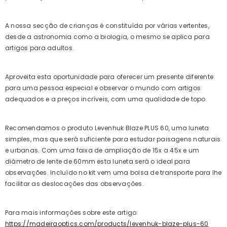
A nossa secção de crianças é constituída por várias vertentes,
desde a astronomia como a biologia, o mesmo se aplica para
artigos para adultos.
Aproveita esta oportunidade para oferecer um presente diferente
para uma pessoa especial e observar o mundo com artigos
adequados e a preços incríveis, com uma qualidade de topo.
venhuk
Telescópio Levenhuk
 50
Skyline Travel 80
€172.09 EUR
Recomendamos o produto Levenhuk Blaze PLUS 60, uma luneta
simples, mas que será suficiente para estudar paisagens naturais
e urbanas. Com uma faixa de ampliação de 15x a 45x e um
diâmetro de lente de 60mm esta luneta será o ideal para
observações. Incluído no kit vem uma bolsa de transporte para lhe
facilitar as deslocações das observações.
Para mais informações sobre este artigo:
https://madeiraoptics.com/products/levenhuk-blaze-plus-60