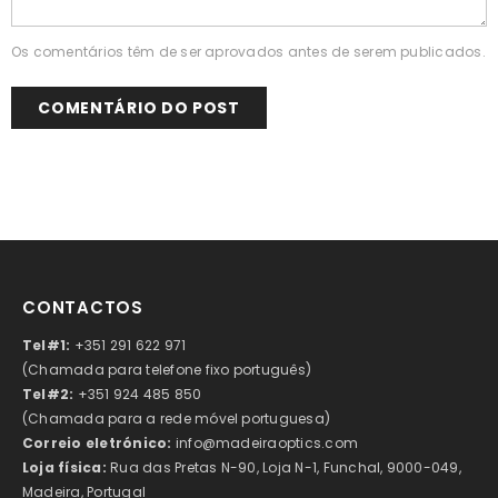
Os comentários têm de ser aprovados antes de serem publicados.
CONTACTOS
Tel#1:
+351 291 622 971
(Chamada para telefone fixo português)
Tel#2:
+351 924 485 850
(Chamada para a rede móvel portuguesa)
Correio eletrónico:
info@madeiraoptics.com
Loja física:
Rua das Pretas N-90, Loja N-1, Funchal, 9000-049,
Madeira, Portugal