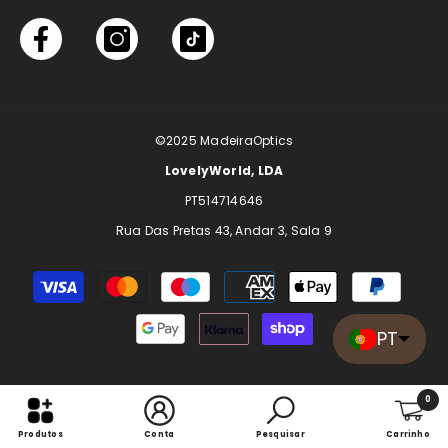
©2025
MadeiraOptics
LovelyWorld, LDA
PT514714646
Rua Das Pretas 43, Andar 3, Sala 9
Modo
de
pagamento
PT
0
0
Produtos
Conta
Pesquisar
Carrinho
itens