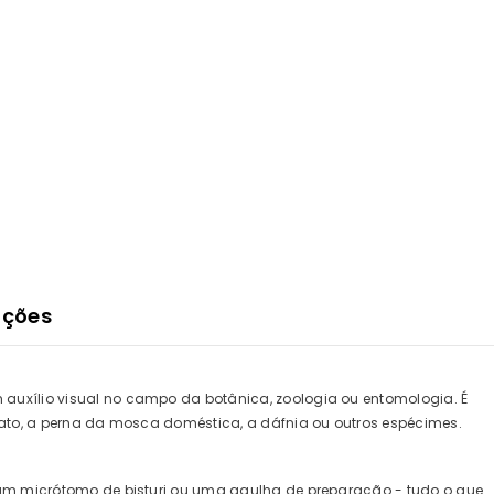
ações
auxílio visual no campo da botânica, zoologia ou entomologia. É
rato, a perna da mosca doméstica, a dáfnia ou outros espécimes.
 um micrótomo de bisturi ou uma agulha de preparação - tudo o que