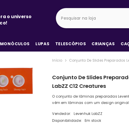
ra o universo
co!
MONÓCULOS
LUPAS
TELESCÓPIOS
CRIANÇAS
CA
Início
Conjunto De Slides Preparados L
Conjunto De Slides Prepara
LabZZ C12 Creatures
O conjunto de lâminas preparadas Leven
vêm em lâminas com um design original..
Vendedor:
Levenhuk LabZZ
Disponibilidade:
Em stock