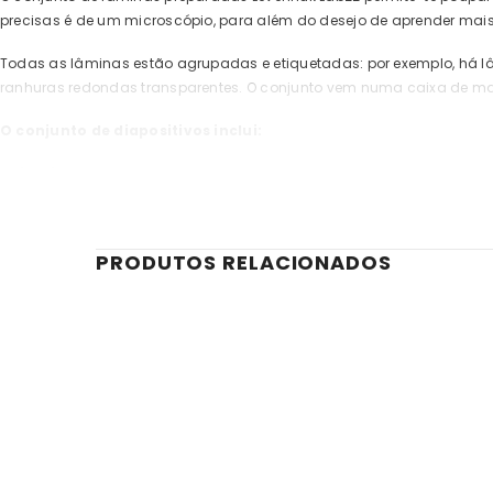
precisas é de um microscópio, para além do desejo de aprender mai
Todas as lâminas estão agrupadas e etiquetadas: por exemplo, há lâ
ranhuras redondas transparentes. O conjunto vem numa caixa de marc
O conjunto de diapositivos inclui:
Animais
Cabelo de rato
Pelo de lebre
PRODUTOS RELACIONADOS
Pelo de cão
Pelo de ovelha
Insectos
Abdómen de abelha
Perna de abelha