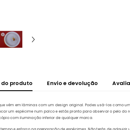
 do produto
Envio e devolução
Avali
que vêm em lâminas com um design original. Podes usá-los como um 
ocar um espécime num palco e estás pronto para observar o pelo do 
pio com iluminação inferior de qualquer marca.
 tempo e esforço na preparação de espécimes. Não terás de adquirir