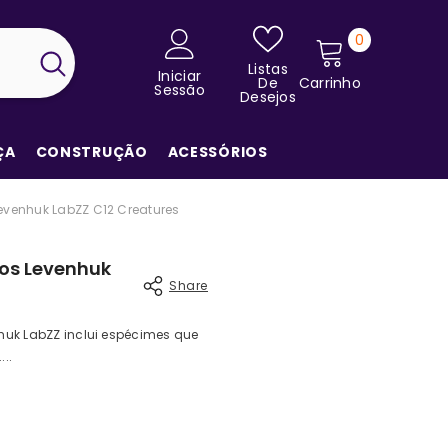
0
0
itens
Listas
Iniciar
De
Carrinho
Sessão
Desejos
ÇA
CONSTRUÇÃO
ACESSÓRIOS
evenhuk LabZZ C12 Creatures
dos Levenhuk
Share
huk LabZZ inclui espécimes que
..
Share