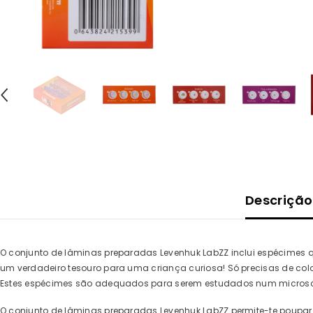
Descrição
O conjunto de lâminas preparadas Levenhuk LabZZ inclui espécimes 
um verdadeiro tesouro para uma criança curiosa! Só precisas de col
Estes espécimes são adequados para serem estudados num microscó
O conjunto de lâminas preparadas Levenhuk LabZZ permite-te poupar