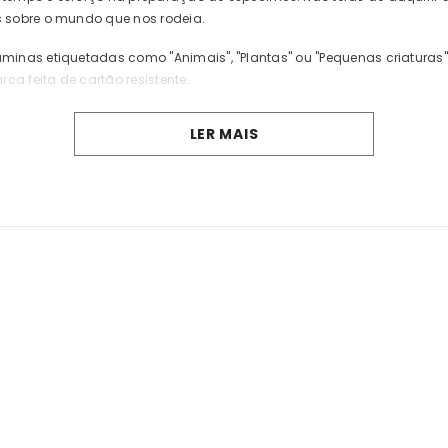
s sobre o mundo que nos rodeia.
minas etiquetadas como "Animais", "Plantas" ou "Pequenas criaturas
a feita de cartão resistente.
LER MAIS