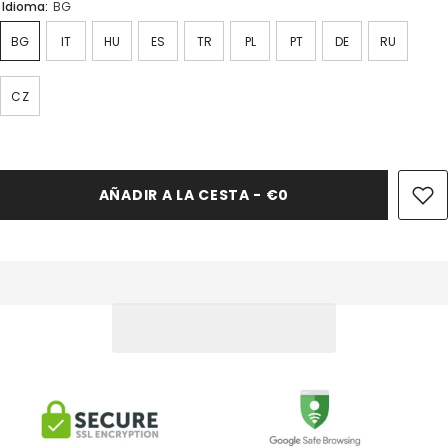
Idioma:
BG
BG
IT
HU
ES
TR
PL
PT
DE
RU
CZ
AÑADIR A LA CESTA - €0