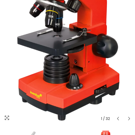
1
/
32