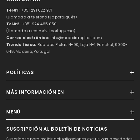
Tel#1:
+351 291 622 971
(Llamada a teléfono fijo portugués)
Tel#2:
+351 924 485 850
(Llamada a red móvil portuguesa)
Correo electrónico:
info@madeiraoptics.com
Tienda física:
Rua das Pretas N-90, Loja N-1, Funchal, 9000-
049, Madeira, Portugal
POLÍTICAS
MÁS INFORMACIÓN EN
MENÚ
SUSCRIPCIÓN AL BOLETÍN DE NOTICIAS
Suscríbase para recibir actualizaciones exclusivas, novedades