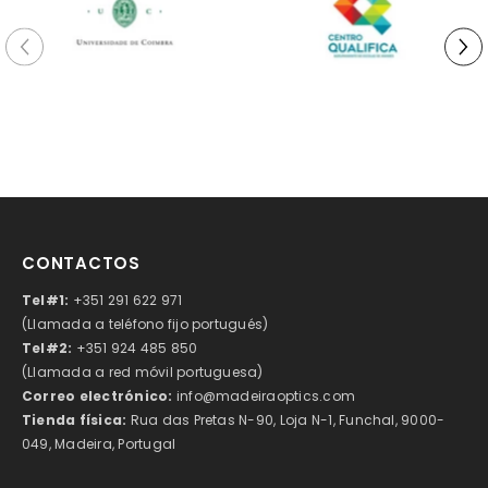
CONTACTOS
Tel#1:
+351 291 622 971
(Llamada a teléfono fijo portugués)
Tel#2:
+351 924 485 850
(Llamada a red móvil portuguesa)
Correo electrónico:
info@madeiraoptics.com
Tienda física:
Rua das Pretas N-90, Loja N-1, Funchal, 9000-
049, Madeira, Portugal